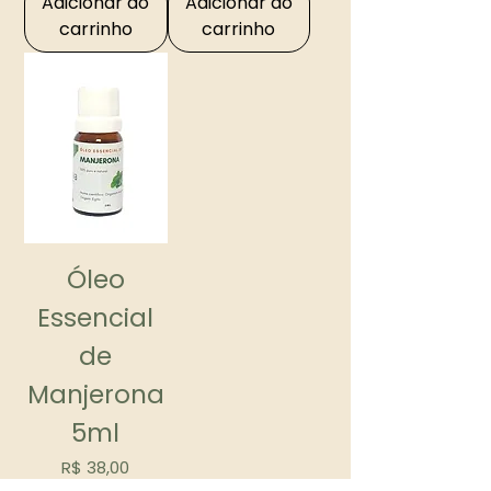
Adicionar ao
Adicionar ao
carrinho
carrinho
Óleo
Essencial
de
Manjerona
5ml
Preço
R$ 38,00