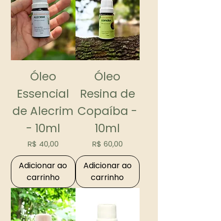
Óleo
Óleo
Essencial
Resina de
de Alecrim
Copaíba -
- 10ml
10ml
Preço
Preço
R$ 40,00
R$ 60,00
Adicionar ao
Adicionar ao
carrinho
carrinho