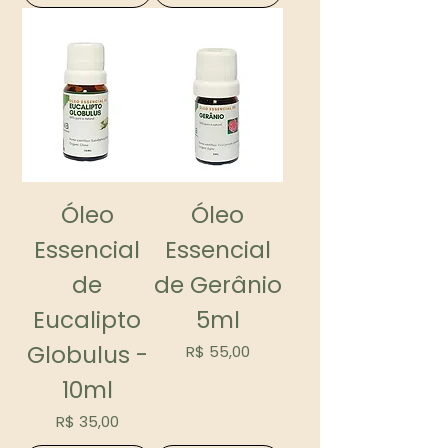
Óleo
Óleo
Essencial
Essencial
de
de Gerânio
Eucalipto
5ml
Globulus -
Preço
R$ 55,00
10ml
Preço
R$ 35,00