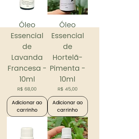
Óleo
Óleo
Essencial
Essencial
de
de
Lavanda
Hortelã-
Francesa -
Pimenta -
10ml
10ml
Preço
Preço
R$ 68,00
R$ 45,00
Adicionar ao
Adicionar ao
carrinho
carrinho